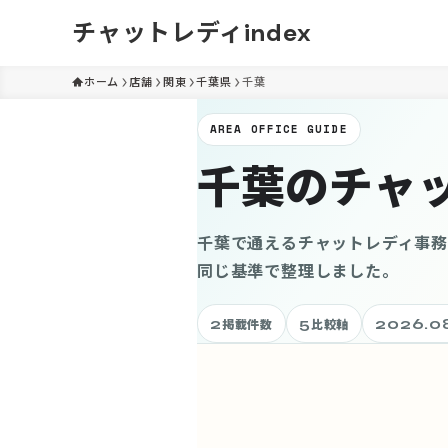
チャットレディindex
ホーム
店舗
関東
千葉県
千葉
AREA OFFICE GUIDE
千葉のチャ
千葉で通えるチャットレディ事
同じ基準で整理しました。
2
5
2026.0
掲載件数
比較軸