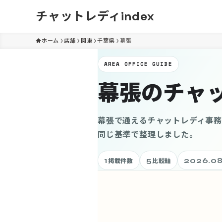
チャットレディindex
ホーム
店舗
関東
千葉県
幕張
AREA OFFICE GUIDE
幕張のチャ
幕張で通えるチャットレディ事
同じ基準で整理しました。
1
5
2026.08
掲載件数
比較軸