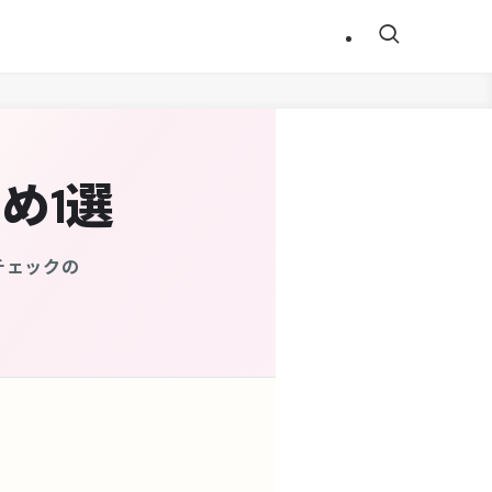
め1選
チェックの