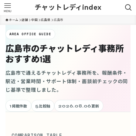
チャットレディindex
MENU
ホーム
店舗
中国
広島県
広島市
AREA OFFICE GUIDE
広島市のチャットレディ事務所
おすすめ1選
広島市で通えるチャットレディ事務所を、報酬条件・
駅近・営業時間・サポート体制・面談前チェックの同
じ基準で整理しました。
1
5
2026.08.06
掲載件数
比較軸
更新
COMPARISON TABLE