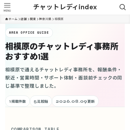
チャットレディindex
MENU
ホーム
店舗
関東
神奈川県
相模原
AREA OFFICE GUIDE
相模原のチャットレディ事務所
おすすめ1選
相模原で通えるチャットレディ事務所を、報酬条件・
駅近・営業時間・サポート体制・面談前チェックの同
じ基準で整理しました。
1
5
2026.08.09
掲載件数
比較軸
更新
COMPARISON TABLE