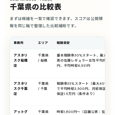
千葉県の比較表
まずは候補を一覧で確認できます。スコアは公開情
報を同じ軸で整理した比較補助です。
事務所
エリア
報酬目安
アスタリ
千葉県
基本報酬率30%スタート、最大44
スク船橋
/ 船橋
表の在籍レギュラー女性平均月収191万
店
円、平均時給6,931円
アスタリ
千葉県
報酬率33%スタート（最大40%）
スク千葉
/ 千葉
で平均時給3,500円、月給保証40
店
保証1.5万円（条件あり）
アットグ
千葉県
時給1,800円〜（店舗公表：在籍女