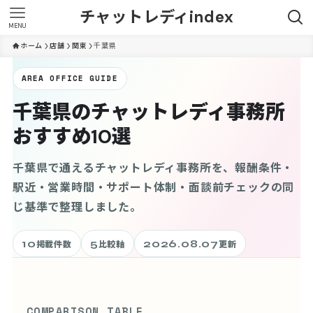
チャットレディindex
MENU
ホーム
店舗
関東
千葉県
AREA OFFICE GUIDE
千葉県のチャットレディ事務所
おすすめ10選
千葉県で通えるチャットレディ事務所を、報酬条件・
駅近・営業時間・サポート体制・面談前チェックの同
じ基準で整理しました。
10
5
2026.08.07
掲載件数
比較軸
更新
COMPARISON TABLE