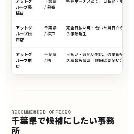
アットグ
千葉県
各種ボーナスあり。日払い・現金手
ループ幕
/ 幕張
張店
アットグ
千葉県
完全日払い可・働いた当日から即支
ループ松
/ 松戸
ら報酬発生
戸店
アットグ
千葉県
日払い・週払い対応。通常報酬に加
ループ柏
/ 柏
ス種類も豊富（詳細は要問い合わせ
店
RECOMMENDED OFFICES
千葉県で候補にしたい事務
所