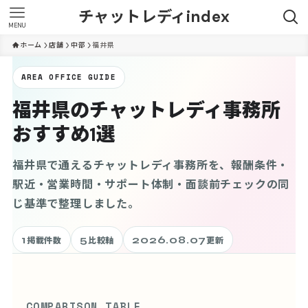
チャットレディindex
MENU
ホーム
店舗
中部
福井県
AREA OFFICE GUIDE
福井県のチャットレディ事務所
おすすめ1選
福井県で通えるチャットレディ事務所を、報酬条件・
駅近・営業時間・サポート体制・面談前チェックの同
じ基準で整理しました。
1
5
2026.08.07
掲載件数
比較軸
更新
COMPARISON TABLE