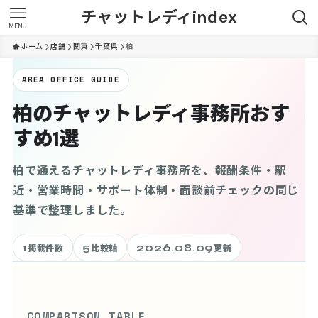
チャットレディindex
MENU
ホーム
店舗
関東
千葉県
柏
AREA OFFICE GUIDE
柏のチャットレディ事務所おす
すめ1選
柏で通えるチャットレディ事務所を、報酬条件・駅
近・営業時間・サポート体制・面談前チェックの同じ
基準で整理しました。
1
5
2026.08.09
掲載件数
比較軸
更新
COMPARISON TABLE