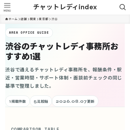
チャットレディindex
MENU
ホーム
店舗
関東
東京都
渋谷
AREA OFFICE GUIDE
渋谷のチャットレディ事務所お
すすめ1選
渋谷で通えるチャットレディ事務所を、報酬条件・駅
近・営業時間・サポート体制・面談前チェックの同じ
基準で整理しました。
1
5
2026.08.07
掲載件数
比較軸
更新
COMPARISON TABLE