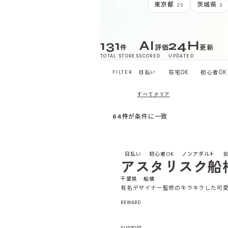
関東全域
東京都
茨城県
25
3
131
AI
24H
件
評価
更新
TOTAL STORES
SCORED
UPDATED
日払い
在宅OK
初心者OK
FILTER
すべてクリア
関東
64件
が条件に一致
EDITOR'S PICK
日払い
初心者OK
ノンアダルト
アスタリスク船
千葉県 · 船橋
有名デザイナー監修のキラキラした可
REWARD