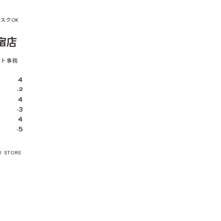
スクOK
宿店
ット事務
4
.2
4
.3
4
.5
W STORE
コア順がおすすめ。AIが報酬率・サポート・環境・初心者対応・在宅対応の
務所を探してみてください。