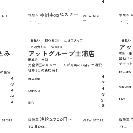
4
報酬率33%スター
報酬率
報酬率
W STORE
VIEW STORE
ト・…
ト（…
4.2
4.0
日払い
初心者OK
女性スタッフ
日払い
アッ
交通費支給
体験OK
とみ
アットグループ土浦店
町田 · 
出勤ボー
茨城県 · 土浦
チャット
完全個室のキャラルームが充実のお店。土浦駅
徒歩2分の新店舗！
』の職場
REWARD
4
4
REWARD
.2
.3
4
SUPPORT
4
SUPPORT
.3
.2
3.
ENV
4
ENV
8
時給2,700円〜
報酬率
報酬率
 STORE
VIEW STORE
10,800…
万…
4.2