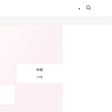
す
中部
18件