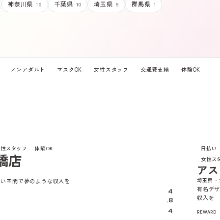
神奈川県
千葉県
埼玉県
群馬県
19
10
6
1
ノンアダルト
マスクOK
女性スタッフ
交通費支給
体験OK
4.5
女性スタッフ
体験OK
日払い
橋店
女性ス
アス
埼玉県 ·
愛い空間で夢のような収入を
有名デ
4
収入を
.8
4
REWARD