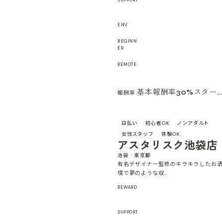
SUPPORT
ENV
BEGINN
ER
REMOTE
基本報酬率30%スター
報酬率
日払い
初心者OK
ノンアダルト
女性スタッフ
体験OK
アスタリスク池袋店
池袋 · 東京都
有名デザイナー監修のキラキラしたお
境で夢のような収…
REWARD
SUPPORT