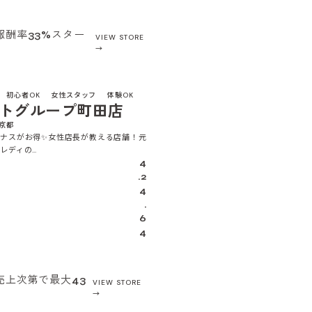
報酬率33%スター
VIEW STORE
4.1
初心者OK
女性スタッフ
体験OK
トグループ町田店
東京都
ナスがお得✨女性店長が教える店舗！元
レディの…
4
.2
4
.
6
4
売上次第で最大43
VIEW STORE