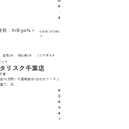
.5
4
.
4
通勤：料率30%＋
VIEW STORE
4.2
在宅OK
初心者OK
ノンアダルト
タッフ
タリスク千葉店
 千葉
金10万円！千葉駅徒歩1分のタワーマン
室で、日…
4
.3
4
.2
4
.1