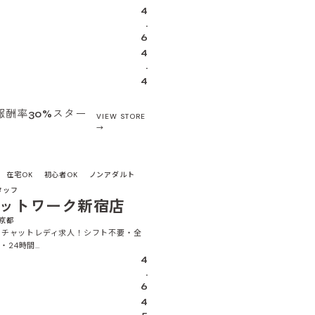
4
.
6
4
.
4
報酬率30%スター
VIEW STORE
4.5
在宅OK
初心者OK
ノンアダルト
タッフ
ットワーク新宿店
東京都
.1チャットレディ求人！シフト不要・全
・24時間…
4
.
6
4