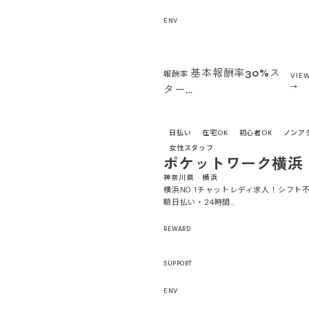
ENV
基本報酬率30%ス
報酬率
VIE
ター…
日払い
在宅OK
初心者OK
ノンア
女性スタッフ
ポケットワーク横浜
神奈川県 · 横浜
横浜NO.1チャットレディ求人！シフト
額日払い・24時間…
REWARD
SUPPORT
ENV