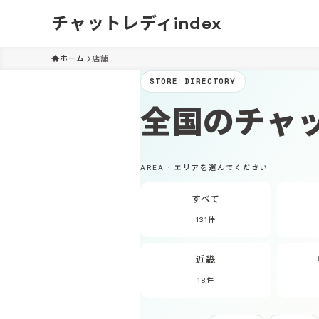
チャットレディindex
ホーム
店舗
STORE DIRECTORY
全国の
チャ
AREA · エリアを選んでください
すべて
131件
近畿
18件