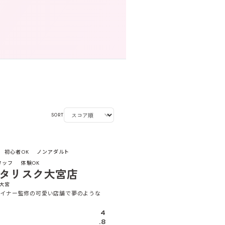
SORT
4.5
初心者OK
ノンアダルト
タッフ
体験OK
タリスク大宮店
 大宮
ザイナー監修の可愛い店舗で夢のような
4
.8