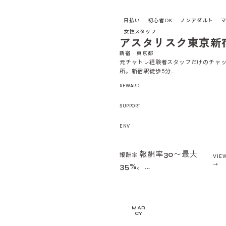
日払い
初心者OK
ノンアダルト
マ
女性スタッフ
アスタリスク東京新
新宿 · 東京都
元チャトレ経験者スタッフだけのチャ
所。新宿駅徒歩5分…
REWARD
SUPPORT
ENV
報酬率30〜最大
報酬率
VIE
35%。…
MARCYより：
迷ったらス
MAR
CY
ルターで自分の地域の事