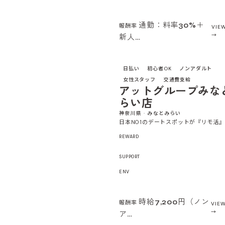
通勤：料率30%＋
報酬率
VIE
新人…
日払い
初心者OK
ノンアダルト
女性スタッフ
交通費支給
アットグループみな
らい店
神奈川県 · みなとみらい
日本NO1のデートスポットが『リモ活
REWARD
SUPPORT
ENV
時給7,200円（ノン
報酬率
VIEW
ア…