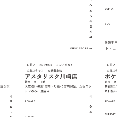
.
6
SUPPORT
4
.5
4
ENV
.3
4
.2
報酬率
…
ト・…
VIEW STORE
4.4
4.4
日払い
初心者OK
ノンアダルト
日払い
女性スタッフ
交通費支給
女性ス
アスタリスク川崎店
ポケ
神奈川県 · 川崎
新宿 · 
洒落な環
入店祝い毎週1万円・月給40万円保証。女性スタ
新宿NO
ッフのみ、退店自…
額日払い
4
4
.8
.
REWARD
REWARD
4
6
.
4
SUPPORT