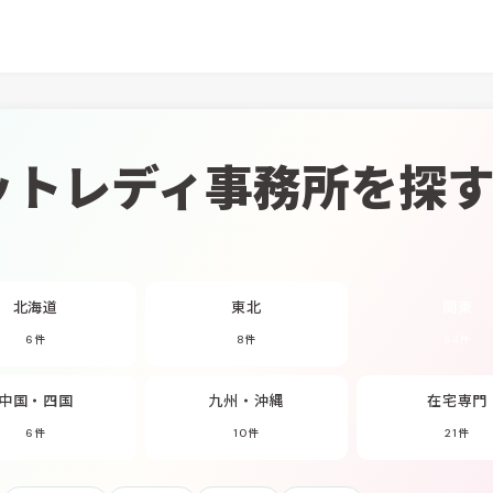
ットレディ
事務所を探
北海道
東北
関東
6件
8件
64件
中国・四国
九州・沖縄
在宅専門
6件
10件
21件