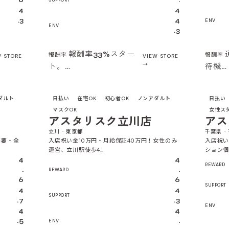
6
.
SUPPORT
4
4
.3
4
ENV
ENV
.3
報酬率33%スター
報酬率
報酬率
W STORE
VIEW STORE
ト。…
待機…
4.6
4.4
ダルト
日払い
在宅OK
初心者OK
ノンアダルト
日払い
マスクOK
女性ス
アスタリスク立川店
アス
立川 · 東京都
千葉県 ·
不要・全
入店祝い金10万円・月給保証40万円！女性のみ
入店祝い
運営、立川駅徒歩4…
ション個
4
4
REWARD
.
.
REWARD
6
6
SUPPORT
4
4
SUPPORT
.7
.3
ENV
4
4
.5
.
ENV