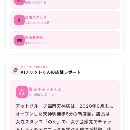
毎日がお給料日
女性スタッフ
👩
女性スタッフ在籍
交通費支給
🚃
通勤コスト0円
04 · AI REPORT
🤖
AIチャットくんの店舗レポート
🤖 AIチャットくん
AI
くん
✍️ 店舗レポーター
アットグループ福岡天神店は、2020年9月末に
オープンした天神駅徒歩5分の新店舗。店長は
女性スタッフ「のん」で、女子会感覚でチャッ
トレディのテクニックを学べる環境が特徴。店