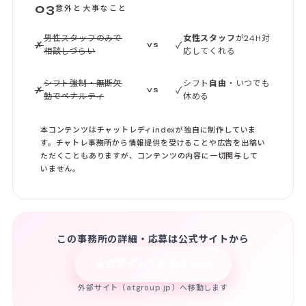
03
意外と大事なこと
男性スタッフのみで
女性スタッフ
が24H対
✗
✓
VS
相談しづらい
応してくれる
シフト強制・無断欠
シフト
自由
・いつでも
✗
✓
VS
勤でペナルティ
休める
本コンテンツはチャットレディindexが独自に制作していま
す。チャトレ事務所から情報提供を受けることや広告を出稿い
ただくこともありますが、コンテンツの内容に一切関与して
いません。
この事務所の詳細・応募は公式サイトから
→
公式サイトで応募する
外部サイト（atgroup.jp）へ移動します