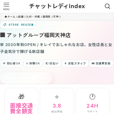
チャットレディindex
MENU
ホーム
店舗
九州・沖縄
福岡県
天神
📋 STORE REVIEW
🏢 アットグループ福岡天神店
🌸 2020年秋OPEN♪キレイでおしゃれなお店。女性店長と女
子会気分で稼げる新店舗
🌱 初心者OK
✨ 体験OK
💴 日払い
👩 女性スタッフ
🚃 交通費支給
→
公式サイトで応募する
🎁
⭐
🕐
面接交通
3.8
24H
費全額支
総合評価
サポート