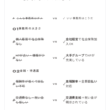
た。 ものすごく高く利率を設定している
事務所は、サ
レ自身に委ねて
✗
こんな事務所はダメ
✓
いい事務所はこうだ
VS
ケワクさんは
第では上がる
01
事務所の大きさ
同じようなキ
いますが）な
個人経営で社会保険
会社経営
で社会保険加
ているところ
✗
✓
VS
なし
入OK
とするか分か
もおすすめです☺️ スタッフさん
HPが古い・情報が少
大手グループ
でHPが
は言ってるこ
✗
✓
VS
ない
充実している
ともなくはな
スの中から自
02
金銭・待遇面
けを受けとれば
理なく頑張り
報酬率が低くて日払
高報酬率
＋全額
日払い
✗
✓
VS
い不可
対応
交通費なし・祝い金
交通費支給
＋祝い金が
✗
✓
VS
も怪しい
明示されている