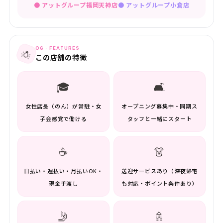
● アットグループ福岡天神店
●
アットグループ小倉店
06 · FEATURES
💡
この店舗の特徴
🎓
🛋️
女性店長（のん）が常駐・女
オープニング募集中・同期ス
子会感覚で働ける
タッフと一緒にスタート
☕
👗
日払い・週払い・月払いOK・
送迎サービスあり（深夜帰宅
現金手渡し
も対応・ポイント条件あり）
🤳
🚿