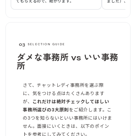
てもらえるので、助かります。
ました）、い
宅として再登録しまし
いる部門的に
たことはなく
LINEで対応
時は女性のス
ージでそれも
03
SELECTION GUIDE
は女性スタッ
ので通勤の女
ダメな事務所 vs
いい事務
ないでしょうか？ 私は在宅での
所
が利率も高く
長時間の配信
でも自分の設
ています。 チ
さて、チャットレディ事務所を選ぶ際
力次第ではあ
に、気をつける点はたくさんあります
たい時などは
が、
これだけは絶対チェックしてほしい
でき、一緒に
事務所選びの3大原則
をご紹介します。こ
で頂けるか考
の子も安心し
の3つを知らないといい事務所にはいけま
ます。 以前困った内容のメッセージをお
せん。面接にいくときは、以下のポイン
客様に頂いた
トを参考にしてみてください。
て頂き、不安