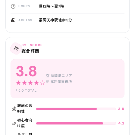
🕐
昼12時〜翌7時
HOURS
🚉
福岡天神駅徒歩5分
ACCESS
02 · SCORE
📊
総合評価
3.8
🏆 福岡県エリア
★★★★☆
💯 高評価事務所
/ 5.0 TOTAL
報酬の透
💰
3.8
明性
初心者向
🤝
4.2
け度
身バレ対