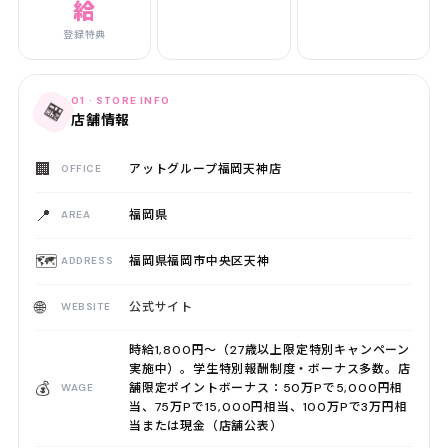
給
登録特典
01 · STORE INFO
🏪
店舗情報
🏢
アットグループ福岡天神店
OFFICE
📍
福岡県
AREA
🗺️
福岡県福岡市中央区天神
ADDRESS
🌐
公式サイト
WEBSITE
時給1,800円〜（27歳以上限定特別キャンペーン
実施中）。学生特別報酬制度・ボーナス多数。店
💰
舗限定ポイントボーナス：50万Pで5,000円相
WAGE
当、75万Pで15,000円相当、100万Pで3万円相
当または現金（店舗公表）