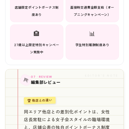
店舗限定ポイントボーナス制
面接時交通費全額支給（オー
度あり
プニングキャンペーン）
🏨
📊
27歳以上限定特別キャンペー
学生特別報酬制度あり
ン実施中
EDITOR'S NOTE
07 · REVIEW
📊
編集部レビュー
🏆 他店との違い
同エリア他店との差別化ポイントは、女性
店長常駐による女子会スタイルの職場環境
と、店舗公表の独自ポイントボーナス制度