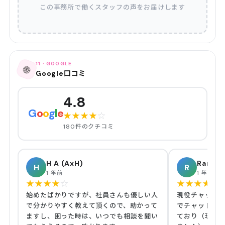
この事務所で働くスタッフの声をお届けします
11 · GOOGLE
🌐
Google口コミ
4.8
G
o
o
g
l
e
★
★
★
★
☆
180件のクチコミ
H A (AxH)
Ran Ra
H
R
1 年前
1 年前
★
★
★
★
☆
★
★
★
★
★
始めたばかりですが、社員さんも優しい人
現役チャットレ
で分かりやすく教えて頂くので、助かって
でチャットレ
ますし、困った時は、いつでも相談を聞い
ており（現在