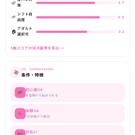
🌿
3.7
策
シフト自
🌱
4.0
由度
アダルト
🏠
3.2
選択可
5軸スコアの採点基準を見る →
03 · CONDITIONS
🎀
条件・特徴
初心者OK
🌱
未経験から始められる
体験OK
✨
1日体験から歓迎
日払い
💴