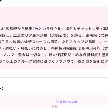
ト
、JR広島駅から徒歩2分という好立地に構えるチャットレディ
上完備し、広島エリア最大規模（店舗公表）を誇る。高層階に位
菓子食べ放題の休憩スペースも用意。女性スタッフが常駐し、一
い・週払い・月払いに対応し、各種特別報酬制度も併用可能（詳
で、ノルマ・罰金は一切なし。新人保証期間・給与保証制度も整
10年以上のグループ実績に基づくノウハウで、稼ぎ方を個別に
ー）
🔍 比較する店舗
VS