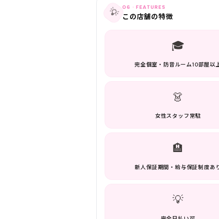
06 · FEATURES
💡
この店舗の特徴
🎓
完全個室・防音ルーム10部屋以
👗
女性スタッフ常駐
🏨
新人保証期間・給与保証制度あ
💡
完全日払い可