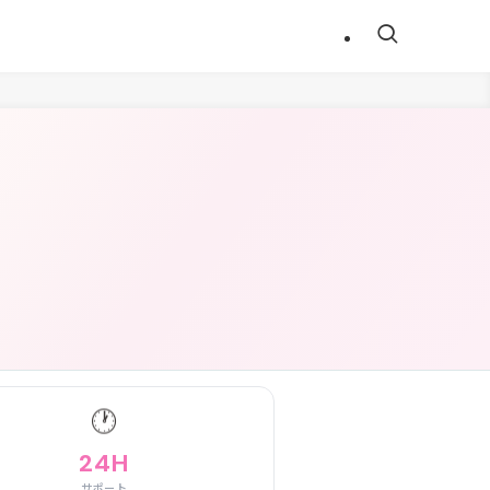
🕐
24H
サポート