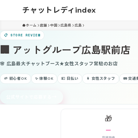
チャットレディindex
ホーム
店舗
中国
広島県
広島
📋 STORE REVIEW
🏢 アットグループ広島駅前店
🌸 広島最大チャットブース★女性スタッフ常駐のお店
🌱 初心者OK
✨ 体験OK
💴 日払い
👩 女性スタッフ
🚃 交
→
公式サイトで応募する
🎁
－
登録特典