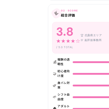
02 · SCORE
📊
総合評価
3.8
🏆 広島県エリア
★★★★☆
💯 高評価事務所
/ 5.0 TOTAL
報酬の透
💰
明性
初心者向
🤝
け度
身バレ対
🌿
策
シフト自
🌱
由度
アダルト
🏠