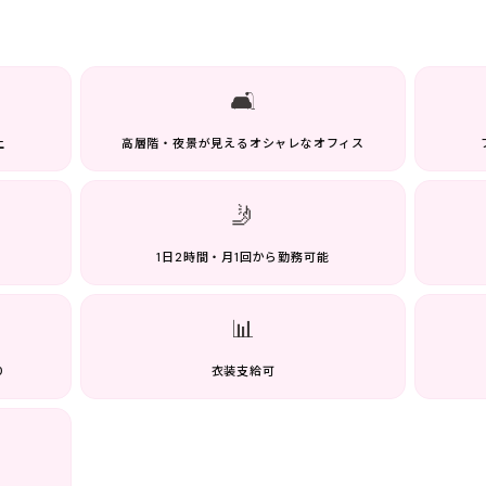
🛋️
上
高層階・夜景が見えるオシャレなオフィス
🤳
1日2時間・月1回から勤務可能
📊
り
衣装支給可