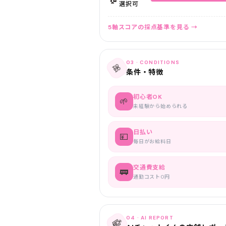
選択可
5軸スコアの採点基準を見る →
03 · CONDITIONS
🎀
条件・特徴
初心者OK
🌱
未経験から始められる
日払い
💴
毎日がお給料日
交通費支給
🚃
通勤コスト0円
04 · AI REPORT
🤖