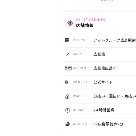
01 · STORE INFO
🏪
店舗情報
🏢
アットグループ広島駅前
OFFICE
📍
広島県
AREA
🗺️
広島県広島市
ADDRESS
🌐
公式サイト
WEBSITE
💰
日払い・週払い・月払
WAGE
🕐
24時間営業
HOURS
🚉
JR広島駅徒歩2分
ACCESS