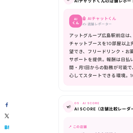
AIチャットくんの店舗レポー
🤖 AIチャットくん
AI
くん
✍️ 店舗レポーター
アットグループ広島駅前店は
チャットブースを10部屋以
望でき、フリードリンク・お
サポートを提供。報酬は日払
間・月1回からの勤務が可能
心してスタートできる環境。
05 · AI SCORE
📡
AI SCORE（店舗比較レーダ
📍 この店舗