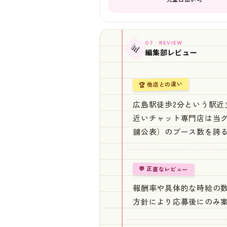
07 · REVIEW
📊
編集部レビュー
🏆 他店との違い
広島駅徒歩2分という駅
近いチャット専門店は当グ
舗公表）のブース数を誇
💬 正直なレビュー
報酬率や具体的な時給の
方針により応募後にのみ