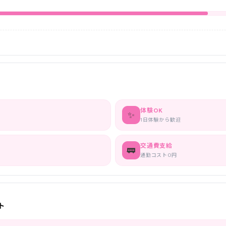
体験OK
✨
1日体験から歓迎
交通費支給
🚃
通勤コスト0円
ト