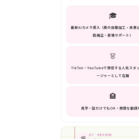
🎓
最新AIカメラ導入（顔の自動加工・背景
肌補正・表情サポート）
👗
TikTok・YouTubeで発信する人気ス
ージャーとして在籍
🏨
見学・話だけでもOK・無理な勧誘
07 · REVIEW
📊