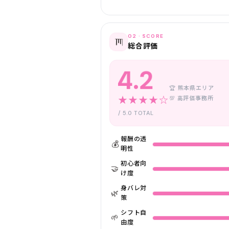
02 · SCORE
📊
総合評価
4.2
🏆 熊本県エリア
★★★★☆
💯 高評価事務所
/ 5.0 TOTAL
報酬の透
💰
明性
初心者向
🤝
け度
身バレ対
🌿
策
シフト自
🌱
由度