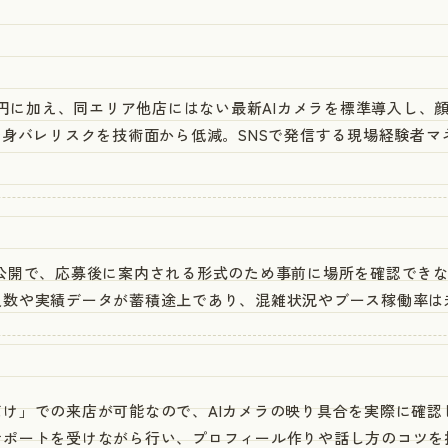
00円に加え、同エリア他店にはない最新AIカメラを標準導入し
で身バレリスクを技術面から低減。SNSで発信する現場経験者
公開で、応募後に案内される形式のため事前に場所を確認できない
人数や実績データが蓄積途上であり、混雑状況やブース稼働率は
け」での来店が可能なので、AIカメラの映り具合を実際に確認
サポートを受けながら行い、プロフィール作りや話し方のコツを