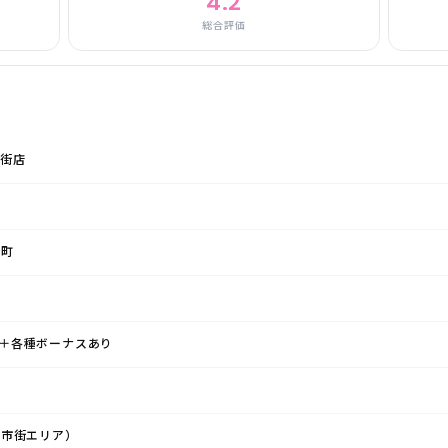
4.2
総合評価
街店
井町
0円＋各種ボーナスあり
新市街エリア）