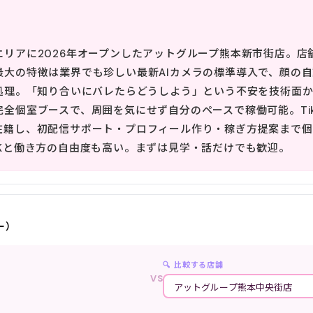
アに2026年オープンしたアットグループ熊本新市街店。店舗公表
最大の特徴は業界でも珍しい最新AIカメラの標準導入で、顔の
動処理。「知り合いにバレたらどうしよう」という不安を技術面
全個室ブースで、周囲を気にせず自分のペースで稼働可能。TikTo
在籍し、初配信サポート・プロフィール作り・稼ぎ方提案まで個
OKと働き方の自由度も高い。まずは見学・話だけでも歓迎。
ー）
🔍 比較する店舗
VS