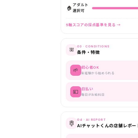
アダルト
🏠
選択可
5軸スコアの採点基準を見る →
03 · CONDITIONS
🎀
条件・特徴
初心者OK
🌱
未経験から始められる
日払い
💴
毎日がお給料日
04 · AI REPORT
🤖
AIチャットくんの店舗レポー