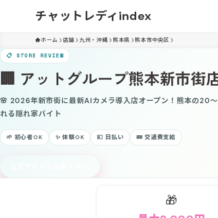
チャットレディindex
ホーム
店舗
九州・沖縄
熊本県
熊本市中央区
📋 STORE REVIEW
🏢 アットグループ熊本新市街
🌸 2026年新市街に最新AIカメラ導入店オープン！熊本の20
れる隠れ家バイト
🌱 初心者OK
✨ 体験OK
💴 日払い
🚃 交通費支給
→
公式サイトで応募する
🎁