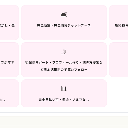
🛋️
ぼかし・美
完全個室・完全防音チャットブース
新築物
🤳
タッフがマネ
初配信サポート・プロフィール作り・稼ぎ方提案な
ど熊本店限定の手厚いフォロー
📊
なし
完全日払い可・罰金・ノルマなし