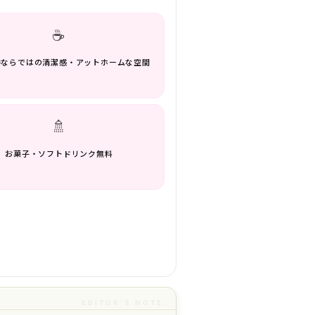
☕
件ならではの清潔感・アットホームな空間
🚿
お菓子・ソフトドリンク無料
EDITOR'S NOTE