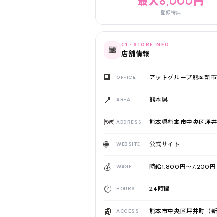
最大8,000円
登録特典
01 · STORE INFO
🏪
店舗情報
🏢
アットグループ熊本新市
OFFICE
📍
熊本県
AREA
🗺️
熊本県熊本市中央区坪
ADDRESS
🌐
公式サイト
WEBSITE
💰
時給1,800円〜7,20
WAGE
🕐
24時間
HOURS
🚉
熊本市中央区坪井町（
ACCESS