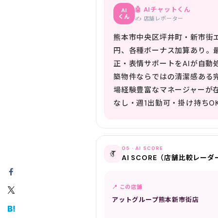
🤖 AIチャットくん
AI
くん
✍️ 店舗レポーター
熊本市中央区坪井町・新市街エリ
円、各種ボーナス加算あり。
正・表情サポートをAIが自
築物件ならではの清潔感ある完
場経験豊富なマネージャーが
なし・週1出勤可・掛け持ち
05 · AI SCORE
📡
AI SCORE（店舗比較レーダ
📍 この店舗
アットグループ熊本新市街店