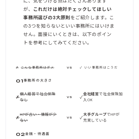
に、気をつける点はたくさんあります
が、
これだけは絶対チェックしてほしい
事務所選びの3大原則
をご紹介します。こ
の3つを知らないといい事務所にはいけま
せん。面接にいくときは、以下のポイン
トを参考にしてみてください。
✗
こんな事務所はダメ
✓
いい事務所はこうだ
VS
01
事務所の大きさ
個人経営で社会保険
会社経営
で社会保険加
✗
✓
VS
なし
入OK
HPが古い・情報が少
大手グループ
でHPが
✗
✓
VS
ない
充実している
02
金銭・待遇面