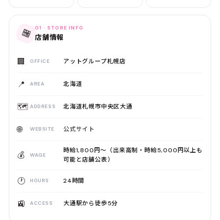
01 · STORE INFO
🏪
店舗情報
🏢
アットグループ札幌店
OFFICE
📍
北海道
AREA
🗺️
北海道札幌市中央区大通
ADDRESS
🌐
公式サイト
WEBSITE
時給1,800円〜（出来高制・時給5,000円以上も
💰
WAGE
可能と店舗公表）
🕐
24時間
HOURS
🚉
大通駅から徒歩5分
ACCESS