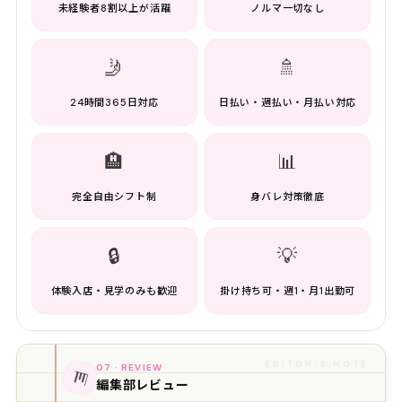
未経験者8割以上が活躍
ノルマ一切なし
🤳
🚿
24時間365日対応
日払い・週払い・月払い対応
🏨
📊
完全自由シフト制
身バレ対策徹底
🔒
💡
体験入店・見学のみも歓迎
掛け持ち可・週1・月1出勤可
EDITOR'S NOTE
07 · REVIEW
📊
編集部レビュー