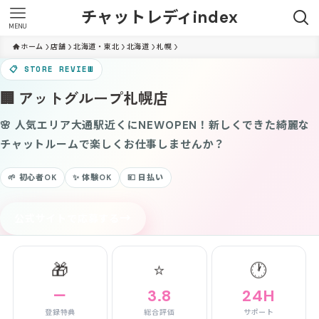
チャットレディindex
MENU
ホーム
店舗
北海道・東北
北海道
札幌
📋 STORE REVIEW
🏢 アットグループ札幌店
🌸 人気エリア大通駅近くにNEWOPEN！新しくできた綺麗な
チャットルームで楽しくお仕事しませんか？
🌱 初心者OK
✨ 体験OK
💴 日払い
→
公式サイトで応募する
🎁
⭐
🕐
－
3.8
24H
登録特典
総合評価
サポート