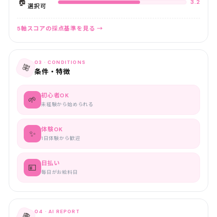
🏠
3.2
選択可
5軸スコアの採点基準を見る →
03 · CONDITIONS
🎀
条件・特徴
初心者OK
🌱
未経験から始められる
体験OK
✨
1日体験から歓迎
日払い
💴
毎日がお給料日
04 · AI REPORT