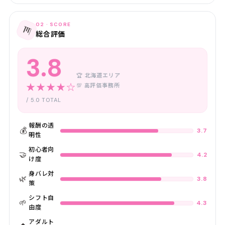
02 · SCORE
📊
総合評価
3.8
🏆 北海道エリア
★★★★☆
💯 高評価事務所
/ 5.0 TOTAL
報酬の透
💰
3.7
明性
初心者向
🤝
4.2
け度
身バレ対
🌿
3.8
策
シフト自
🌱
4.3
由度
アダルト