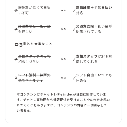
報酬率が低くて日払
高報酬率
＋全額
日払い
✗
✓
VS
い不可
対応
交通費なし・祝い金
交通費支給
＋祝い金が
✗
✓
VS
も怪しい
明示されている
03
意外と大事なこと
男性スタッフのみで
女性スタッフ
が24H対
✗
✓
VS
相談しづらい
応してくれる
シフト強制・無断欠
シフト
自由
・いつでも
✗
✓
VS
勤でペナルティ
休める
本コンテンツはチャットレディindexが独自に制作していま
す。チャトレ事務所から情報提供を受けることや広告を出稿い
ただくこともありますが、コンテンツの内容に一切関与して
いません。