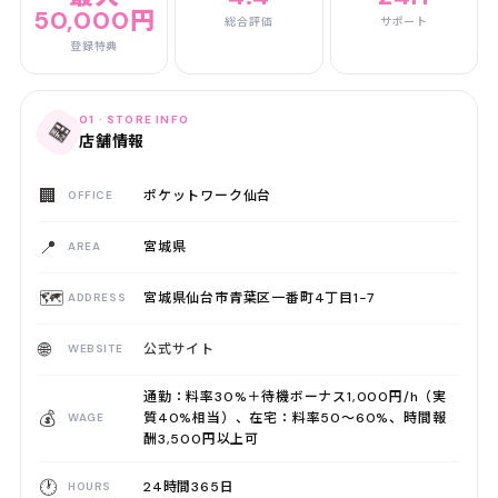
50,000円
総合評価
サポート
登録特典
01 · STORE INFO
🏪
店舗情報
🏢
ポケットワーク仙台
OFFICE
📍
宮城県
AREA
🗺️
宮城県仙台市青葉区一番町4丁目1-7
ADDRESS
🌐
公式サイト
WEBSITE
通勤：料率30%＋待機ボーナス1,000円/h（実
💰
質40%相当）、在宅：料率50〜60%、時間報
WAGE
酬3,500円以上可
🕐
24時間365日
HOURS