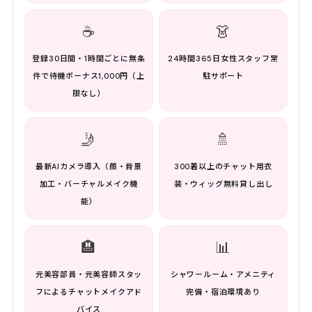
☕
👗
登録30日間・1時間ごとに無条
24時間365日女性スタッフ常
件で待機ボーナス1,000円（上
駐サポート
限なし）
🤳
🚿
最新AIカメラ導入（顔・背景
300着以上のチャット用衣
加工・バーチャルメイク機
装・ウィッグ無料貸し出し
能）
🏨
📊
元美容部員・元美容師スタッ
シャワールーム・アメニティ
フによるチャットメイクアド
完備・宿泊環境あり
バイス