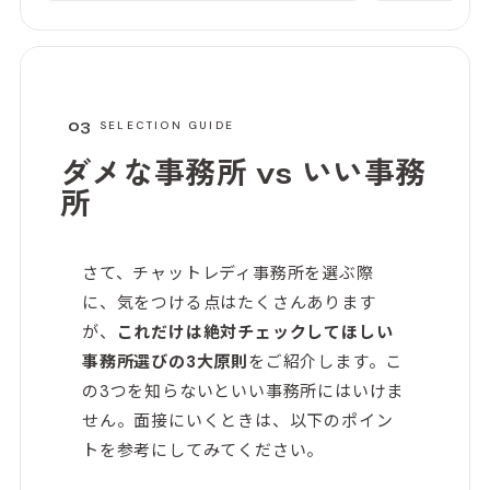
てくれるので心強いです♡それにいつも綺
で手が回らな
麗でいようと心がけられるからいいモチベ
のは大変ありが
になります😌🤭
ったものが初
れると思います。 また、24時間
サポートして
03
SELECTION GUIDE
できるので、非
タルも体力も
ダメな事務所 vs
いい事務
24時間サポー
所
続けられている
ッフの方々に
いつまで続け
後ともよろし
さて、チャットレディ事務所を選ぶ際
に、気をつける点はたくさんあります
が、
これだけは絶対チェックしてほしい
事務所選びの3大原則
をご紹介します。こ
の3つを知らないといい事務所にはいけま
せん。面接にいくときは、以下のポイン
トを参考にしてみてください。