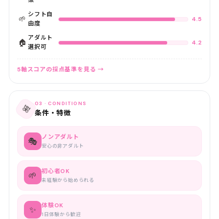
策
シフト自
🌱
4.5
由度
アダルト
🏠
4.2
選択可
5軸スコアの採点基準を見る →
03 · CONDITIONS
🎀
条件・特徴
ノンアダルト
🎭
安心の非アダルト
初心者OK
🌱
未経験から始められる
体験OK
✨
1日体験から歓迎