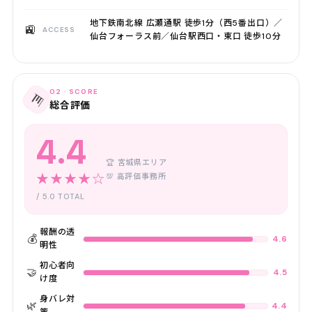
地下鉄南北線 広瀬通駅 徒歩1分（西5番出口）／
🚉
ACCESS
仙台フォーラス前／仙台駅西口・東口 徒歩10分
02 · SCORE
📊
総合評価
4.4
🏆 宮城県エリア
★★★★☆
💯 高評価事務所
/ 5.0 TOTAL
報酬の透
💰
4.6
明性
初心者向
🤝
4.5
け度
身バレ対
🌿
4.4