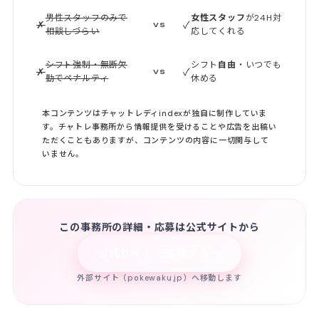
男性スタッフのみで
女性スタッフ
が24H対
✗
✓
VS
相談しづらい
応してくれる
シフト強制・無断欠
シフト
自由
・いつでも
✗
✓
VS
勤でペナルティ
休める
本コンテンツはチャットレディindexが独自に制作していま
す。チャトレ事務所から情報提供を受けることや広告を出稿い
ただくこともありますが、コンテンツの内容に一切関与して
いません。
この事務所の詳細・応募は公式サイトから
→
公式サイトで応募する
外部サイト（pokewaku.jp）へ移動します