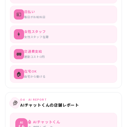
日払い
💴
毎日がお給料日
女性スタッフ
👩
女性スタッフ在籍
交通費支給
🚃
通勤コスト0円
在宅OK
🏠
自宅から働ける
04 · AI REPORT
🤖
AIチャットくんの店舗レポート
🤖 AIチャットくん
AI
くん