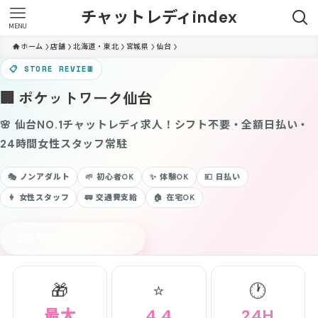
チャットレディindex
MENU
ホーム
店舗
北海道・東北
宮城県
仙台
📋 STORE REVIEW
🏢 ポケットワーク仙台
🌸 仙台NO.1チャットレディ求人！シフト不要・全額日払い・
24時間女性スタッフ常駐
🎭 ノンアダルト
🌱 初心者OK
✨ 体験OK
💴 日払い
👩 女性スタッフ
🚃 交通費支給
🏠 在宅OK
→
公式サイトで応募する
🎁
⭐
🕐
最大
4.4
24H