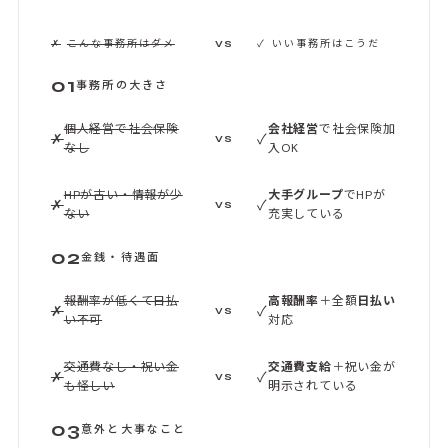
✗
こんな事務所はダメ
✓
いい事務所はこうだ
VS
01
事務所の大きさ
個人経営で社会保険
会社経営
で社会保険加
✗
✓
VS
なし
入OK
HPが古い・情報が少
大手グループ
でHPが
✗
✓
VS
ない
充実している
02
金銭・待遇面
報酬率が低くて日払
高報酬率
＋全額
日払い
✗
✓
VS
い不可
対応
交通費なし・祝い金
交通費支給
＋祝い金が
✗
✓
VS
も怪しい
明示されている
03
意外と大事なこと