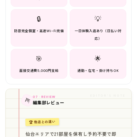
🔒
💡
防音完全個室・高速Wi-Fi完備
一日体験入店あり（日払い対
応）
🎯
🌟
面接交通費5,000円支給
通勤・在宅・掛け持ちOK
EDITOR'S NOTE
07 · REVIEW
📊
編集部レビュー
🏆 他店との違い
仙台エリアで21部屋を保有し予約不要で即