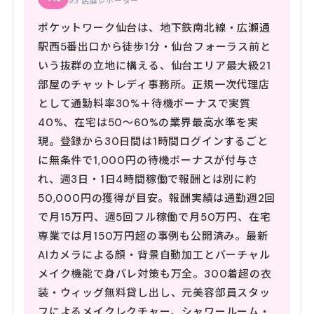
✍️ 店舗レポーター
ポケットワーク仙台は、地下鉄南北線・広瀬通
駅西5番出口から徒歩1分・仙台フォーラス前と
いう抜群の立地に構える、仙台エリア最大級21
部屋のチャットレディ事務所。正規一次代理店
として通勤料率30%＋待機ボーナスで実質
40%、在宅は50〜60%の業界最高水準を実
現。登録から30日間は1時間ログインするごと
に無条件で1,000円の待機ボーナスが付与さ
れ、週3日・1日4時間稼働で報酬とは別に約
50,000円の獲得が目安。報酬実績は通勤週2回
で月15万円、週5回フル稼働で月50万円、在宅
専業では月150万円超の事例も公開済み。最新
AIカメラによる顔・背景自動加工とバーチャル
メイク機能で身バレ対策も万全。300着超の衣
装・ウィッグ無料貸し出し、元美容部員スタッ
フによるメイクレクチャー、シャワールーム・