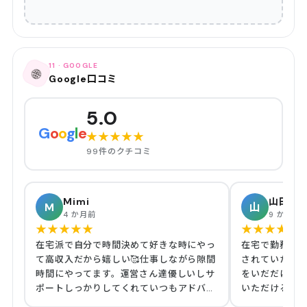
11 · GOOGLE
🌐
Google口コミ
5.0
G
o
o
g
l
e
★
★
★
★
★
99件のクチコミ
Mimi
山田好
M
山
4 か月前
9 か月前
★
★
★
★
★
★
★
★
★
★
在宅派で自分で時間決めて好きな時にやっ
在宅で勤務しています。
て高収入だから嬉しい🥰仕事しながら隙間
されていた方
時間にやってます。運営さん達優しいしサ
をいだだける
ポートしっかりしてくれていつもアドバイ
いただけるなど
スくれたり相談乗ってくれたら親身に接し
でしているの