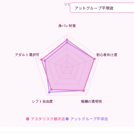
VS
● アスタリスク藤沢店
●
アットグループ平塚店