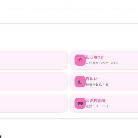
初心者OK
🌱
未経験から始められる
日払い
💴
毎日がお給料日
交通費支給
🚃
通勤コスト0円
ト