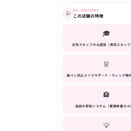
06 · FEATURES
💡
この店舗の特徴
🎓
女性スタッフのみ運営（男性スタッフ
👗
身バレ防止メイクサポート・ウィッグ無
🏨
独自の昇給システム（報酬率最大4
💡