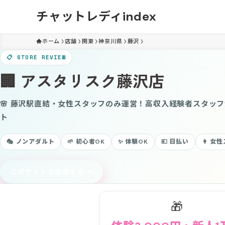
チャットレディindex
ホーム
店舗
関東
神奈川県
藤沢
📋 STORE REVIEW
🏢 アスタリスク藤沢店
🌸 藤沢駅直結・女性スタッフのみ運営！高収入経験者スタッ
ト
🎭 ノンアダルト
🌱 初心者OK
✨ 体験OK
💴 日払い
👩 女
→
公式サイトで応募する
🎁