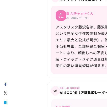
🤖 AIチャットくん
AI
くん
✍️ 店舗レポーター
アスタリスク藤沢店は、藤沢
という完全女性運営体制が最
エリア最大と公式が明示）。体験
手当も豊富。全部屋完全個室
ートにより、顔出しへの不安
装・ウィッグ・メイク道具は
明性の高い運営姿勢が伺える
05 · AI SCORE
📡
AI SCORE（店舗比較レーダ