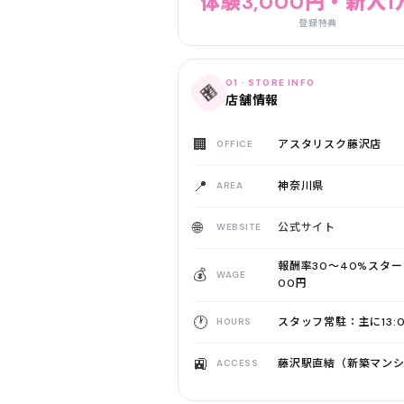
体験3,000円・新人1
登録特典
01 · STORE INFO
🏪
店舗情報
🏢
アスタリスク藤沢店
OFFICE
📍
神奈川県
AREA
🌐
公式サイト
WEBSITE
報酬率30〜40%スター
💰
WAGE
00円
🕐
スタッフ常駐：主に13:
HOURS
🚉
藤沢駅直結（新築マン
ACCESS