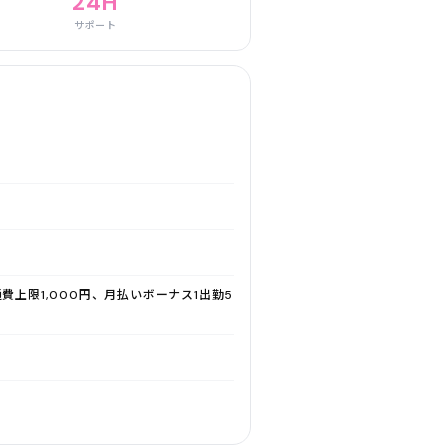
24H
サポート
通費上限1,000円、月払いボーナス1出勤5