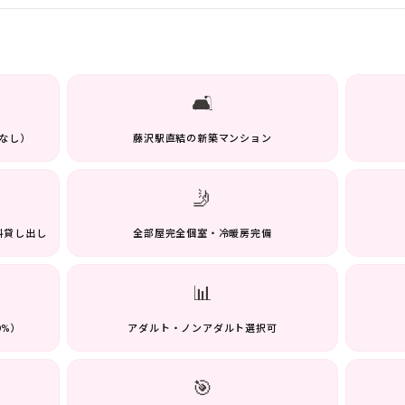
🛋️
なし）
藤沢駅直結の新築マンション
🤳
料貸し出し
全部屋完全個室・冷暖房完備
📊
0%）
アダルト・ノンアダルト選択可
🎯