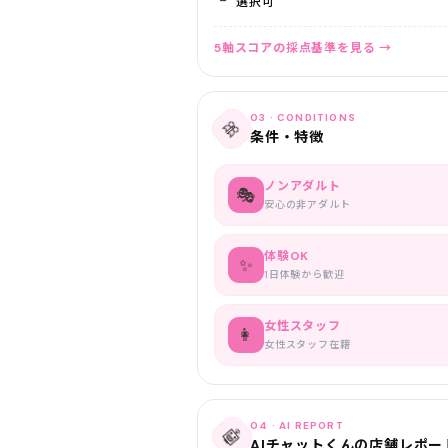
選択可
5軸スコアの採点基準を見る →
03 · CONDITIONS
🎀
条件・特徴
ノンアダルト
🎭
安心の非アダルト
体験OK
✨
1日体験から歓迎
女性スタッフ
👩
女性スタッフ在籍
04 · AI REPORT
🤖
AIチャットくんの店舗レポー