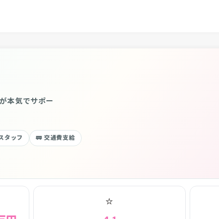
フが本気でサポー
性スタッフ
🚃 交通費支給
⭐