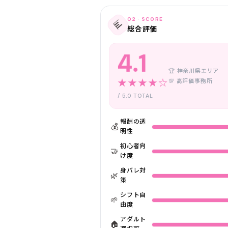
02 · SCORE
📊
総合評価
4.1
🏆 神奈川県エリア
★★★★☆
💯 高評価事務所
/ 5.0 TOTAL
報酬の透
💰
明性
初心者向
🤝
け度
身バレ対
🌿
策
シフト自
🌱
由度
アダルト
🏠