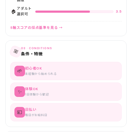
由度
アダルト
🏠
3.5
選択可
5軸スコアの採点基準を見る →
03 · CONDITIONS
🎀
条件・特徴
初心者OK
🌱
未経験から始められる
体験OK
✨
1日体験から歓迎
日払い
💴
毎日がお給料日