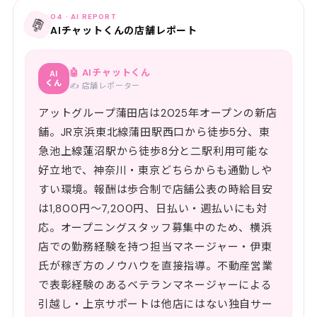
04 · AI REPORT
🤖
AIチャットくんの店舗レポート
🤖 AIチャットくん
AI
くん
✍️ 店舗レポーター
アットグループ蒲田店は2025年オープンの新店
舗。JR京浜東北線蒲田駅西口から徒歩5分、東
急池上線蓮沼駅から徒歩8分と二駅利用可能な
好立地で、神奈川・東京どちらからも通勤しや
すい環境。報酬は歩合制で店舗公表の時給目安
は1,800円〜7,200円、日払い・週払いにも対
応。オープニングスタッフ募集中のため、横浜
店での勤務経験を持つ担当マネージャー・伊東
氏が稼ぎ方のノウハウを直接指導。不動産営業
で表彰経験のあるベテランマネージャーによる
引越し・上京サポートは他店にはない独自サー