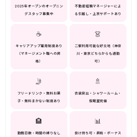
2025年オープンのオープニン
不動産経験マネージャーによ
グスタッフ募集中
る引越し・上京サポートあり
☕
👗
キャリアアップ雇用制度あり
二駅利用可能な好立地（神奈
（マネージメント職への昇
川・東京どちらからも通勤
格）
可）
🤳
🚿
フリードリンク・無料お菓
衣装貸出・シャワールーム・
子・無料まかない制度あり
仮眠室完備
🏨
📊
勤務日数・時間の縛りなし
掛け持ち可・昇給・ボーナス