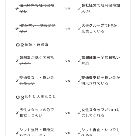
個人経営で社会保険
会社経営
で社会保険加
✗
✓
VS
なし
入OK
HPが古い・情報が少
大手グループ
でHPが
✗
✓
VS
ない
充実している
02
金銭・待遇面
報酬率が低くて日払
高報酬率
＋全額
日払い
✗
✓
VS
い不可
対応
交通費なし・祝い金
交通費支給
＋祝い金が
✗
✓
VS
も怪しい
明示されている
03
意外と大事なこと
男性スタッフのみで
女性スタッフ
が24H対
✗
✓
VS
相談しづらい
応してくれる
シフト強制・無断欠
シフト
自由
・いつでも
✗
✓
VS
勤でペナルティ
休める