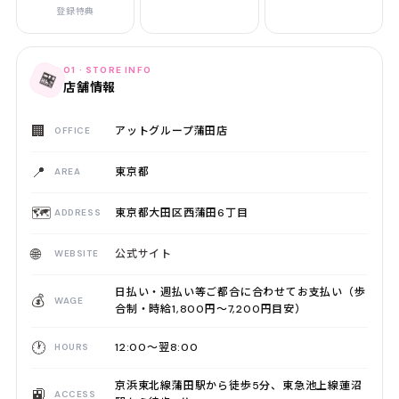
登録特典
01 · STORE INFO
🏪
店舗情報
🏢
アットグループ蒲田店
OFFICE
📍
東京都
AREA
🗺️
東京都大田区西蒲田6丁目
ADDRESS
🌐
公式サイト
WEBSITE
日払い・週払い等ご都合に合わせてお支払い（歩
💰
WAGE
合制・時給1,800円〜7,200円目安）
🕐
12:00〜翌8:00
HOURS
京浜東北線蒲田駅から徒歩5分、東急池上線蓮沼
🚉
ACCESS