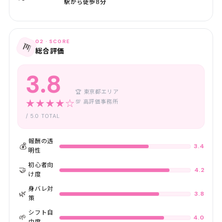
駅から徒歩8分
02 · SCORE
📊
総合評価
3.8
🏆 東京都エリア
★★★★☆
💯 高評価事務所
/ 5.0 TOTAL
報酬の透
💰
3.4
明性
初心者向
🤝
4.2
け度
身バレ対
🌿
3.8
策
シフト自
🌱
4.0