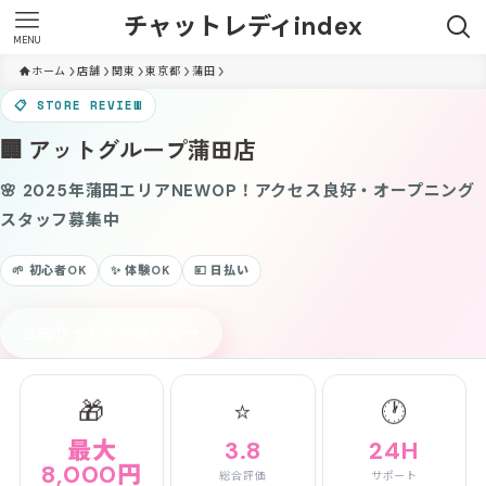
チャットレディindex
MENU
ホーム
店舗
関東
東京都
蒲田
📋 STORE REVIEW
🏢 アットグループ蒲田店
🌸 2025年蒲田エリアNEWOP！アクセス良好・オープニング
スタッフ募集中
🌱 初心者OK
✨ 体験OK
💴 日払い
→
公式サイトで応募する
🎁
⭐
🕐
最大
3.8
24H
8,000円
総合評価
サポート