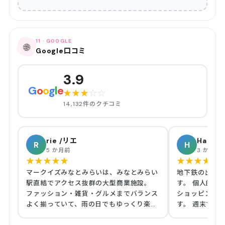
11 · GOOGLE
🌐
Google口コミ
3.9
G
o
o
g
l
e
★
★
★
☆
☆
14,132件のクチコミ
rie /リエ
Hakui 
R
H
5 か月前
3 か月前
★
★
★
★
★
★
★
★
★
★
マークイズみなとみらいは、みなとみらい
地下鉄の出口
駅直結でアクセス抜群の大型商業施設。
す。 個人的に
ファッション・雑貨・グルメまでバランス
ショッピング
よく揃っていて、雨の日でもゆっくり楽し
す。 週末でも
めるのが魅力です。 館内は明るく開放感
なく、ゆっく