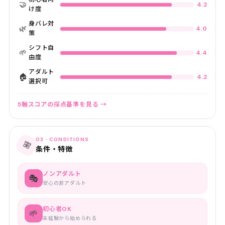
🤝
4.2
け度
身バレ対
🌿
4.0
策
シフト自
🌱
4.4
由度
アダルト
🏠
4.2
選択可
5軸スコアの採点基準を見る →
03 · CONDITIONS
🎀
条件・特徴
ノンアダルト
🎭
安心の非アダルト
初心者OK
🌱
未経験から始められる