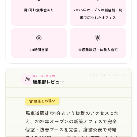
月1回お食事会あり
2025年オープンの新店舗・綺
麗で広々したオフィス
🎯
🌟
24時間営業
未経験歓迎・体験入店可
EDITOR'S NOTE
07 · REVIEW
📊
編集部レビュー
🏆 他店との違い
馬車道駅徒歩1分という抜群のアクセスに加
え、2025年オープンの新築オフィスで完全
個室・防音ブースを完備。店舗公表で時給