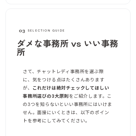
があり、広々としているのでベビーカーで
近くにホテル
も移動しやすく、家族連れにも優しい印
あとすぐに荷
象。 飲食店も充実していて、カフェでひ
めです。
と休みからしっかりごはんまで気分に合わ
せて選べます。 屋上の「みんなの庭」
03
SELECTION GUIDE
は、買い物の合間にリフレッシュできる癒
しスポット。 ショッピングも食事も、日
ダメな事務所 vs
いい事務
常使いから休日のお出かけまで幅広く使え
所
る、みなとみらい定番の一軒です。
さて、チャットレディ事務所を選ぶ際
に、気をつける点はたくさんあります
が、
これだけは絶対チェックしてほしい
事務所選びの3大原則
をご紹介します。こ
の3つを知らないといい事務所にはいけま
せん。面接にいくときは、以下のポイン
トを参考にしてみてください。