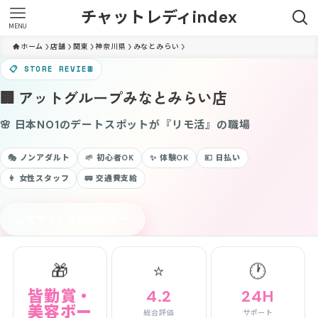
チャットレディindex
MENU
ホーム
店舗
関東
神奈川県
みなとみらい
📋 STORE REVIEW
🏢 アットグループみなとみらい店
🌸 日本NO1のデートスポットが『リモ活』の職場
🎭 ノンアダルト
🌱 初心者OK
✨ 体験OK
💴 日払い
👩 女性スタッフ
🚃 交通費支給
→
公式サイトで応募する
🎁
⭐
🕐
皆勤賞・
4.2
24H
美容ボー
総合評価
サポート