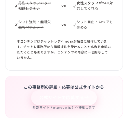
男性スタッフのみで
女性スタッフ
が24H対
✗
✓
VS
相談しづらい
応してくれる
シフト強制・無断欠
シフト
自由
・いつでも
✗
✓
VS
勤でペナルティ
休める
本コンテンツはチャットレディindexが独自に制作していま
す。チャトレ事務所から情報提供を受けることや広告を出稿い
ただくこともありますが、コンテンツの内容に一切関与して
いません。
この事務所の詳細・応募は公式サイトから
→
公式サイトで応募する
外部サイト（atgroup.jp）へ移動します