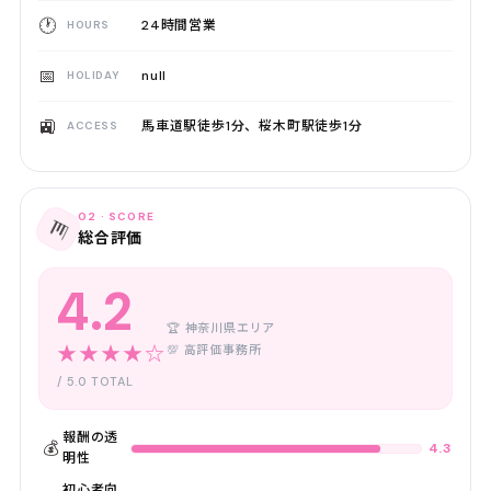
🕐
24時間営業
HOURS
📅
null
HOLIDAY
🚉
馬車道駅徒歩1分、桜木町駅徒歩1分
ACCESS
02 · SCORE
📊
総合評価
4.2
🏆 神奈川県エリア
★★★★☆
💯 高評価事務所
/ 5.0 TOTAL
報酬の透
💰
4.3
明性
初心者向