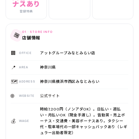
ナスあり
登録特典
01 · STORE INFO
🏪
店舗情報
🏢
アットグループみなとみらい店
OFFICE
📍
神奈川県
AREA
🗺️
神奈川県横浜市西区みなとみらい
ADDRESS
🌐
公式サイト
WEBSITE
時給7,200円（ノンアダOK）。日払い・週払
い・月払いOK（現金手渡し）。皆勤賞・売上ボ
💰
ーナス・交通費・美容ボーナスあり。タクシー
WAGE
代・駐車場代の一部キャッシュバックあり（レギ
ュラー出勤者限定）