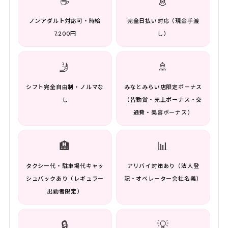
☕
👗
ノンアダルト対応可・時給
完全日払い対応（現金手渡
7,200円
し）
🤳
🚿
シフト完全自由制・ノルマな
みなとみらい店限定ボーナス
し
（皆勤賞・売上ボーナス・交
通費・美容ボーナス）
🏨
📊
タクシー代・駐車場代キャッ
アリバイ対策あり（法人登
シュバックあり（レギュラー
記・オペレーター会社名義）
出勤者限定）
🔒
💡