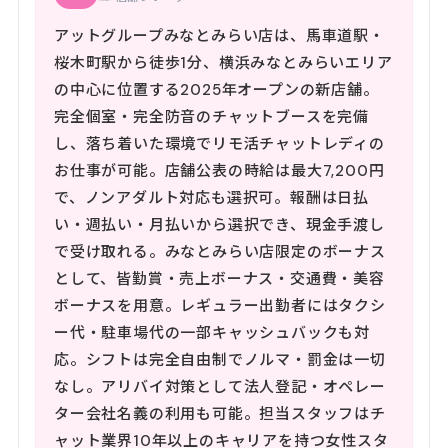
アットグループみなとみらい店は、馬車道駅・
桜木町駅から徒歩1分、横浜みなとみらいエリア
の中心に位置する2025年オープンの新店舗。
完全個室・完全防音のチャットブースを完備
し、落ち着いた環境でリモ活チャットレディの
お仕事が可能。店舗公表の時給は最大7,200円
で、ノンアダルト対応も選択可。報酬は日払
い・週払い・月払いから選択でき、現金手渡し
で受け取れる。みなとみらい店限定のボーナス
として、皆勤賞・売上ボーナス・交通費・美容
ボーナスを用意。レギュラー出勤者にはタクシ
ー代・駐車場代の一部キャッシュバックも対
応。シフトは完全自由制でノルマ・罰金は一切
なし。アリバイ対策として法人登記・オペレー
ター会社名義の利用も可能。担当スタッフはチ
ャット業界10年以上のキャリアを持つ女性スタ