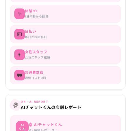
体験OK
✨
1日体験から歓迎
日払い
💴
毎日がお給料日
女性スタッフ
👩
女性スタッフ在籍
交通費支給
🚃
通勤コスト0円
04 · AI REPORT
🤖
AIチャットくんの店舗レポート
🤖 AIチャットくん
AI
くん
✍️ 店舗レポーター