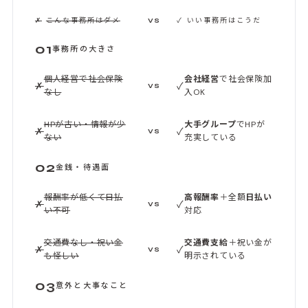
✗
こんな事務所はダメ
✓
いい事務所はこうだ
VS
01
事務所の大きさ
個人経営で社会保険
会社経営
で社会保険加
✗
✓
VS
なし
入OK
HPが古い・情報が少
大手グループ
でHPが
✗
✓
VS
ない
充実している
02
金銭・待遇面
報酬率が低くて日払
高報酬率
＋全額
日払い
✗
✓
VS
い不可
対応
交通費なし・祝い金
交通費支給
＋祝い金が
✗
✓
VS
も怪しい
明示されている
03
意外と大事なこと