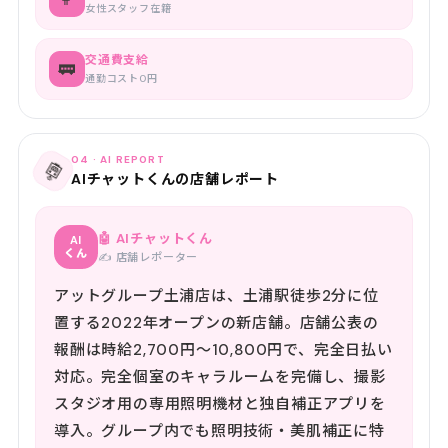
女性スタッフ在籍
交通費支給
🚃
通勤コスト0円
04 · AI REPORT
🤖
AIチャットくんの店舗レポート
🤖 AIチャットくん
AI
くん
✍️ 店舗レポーター
アットグループ土浦店は、土浦駅徒歩2分に位
置する2022年オープンの新店舗。店舗公表の
報酬は時給2,700円〜10,800円で、完全日払い
対応。完全個室のキャラルームを完備し、撮影
スタジオ用の専用照明機材と独自補正アプリを
導入。グループ内でも照明技術・美肌補正に特