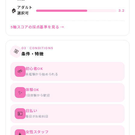
アダルト
🏠
3.2
選択可
5軸スコアの採点基準を見る →
03 · CONDITIONS
🎀
条件・特徴
初心者OK
🌱
未経験から始められる
体験OK
✨
1日体験から歓迎
日払い
💴
毎日がお給料日
女性スタッフ
👩