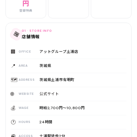
円
登録特典
01 · STORE INFO
🏪
店舗情報
🏢
アットグループ土浦店
OFFICE
📍
茨城県
AREA
🗺️
茨城県土浦市有明町
ADDRESS
🌐
公式サイト
WEBSITE
💰
時給2,700円〜10,800円
WAGE
🕐
24時間
HOURS
🚉
土浦駅徒歩2分
ACCESS