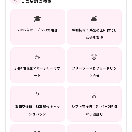
この店舗の特徴
🎓
🛋️
2022年オープンの新店舗
照明技術・美肌補正に特化し
た撮影環境
☕
👗
24時間専属マネージャーサポ
フリーフード＆フリードリン
ート
ク完備
🤳
🚿
電車交通費・駐車場代キャッ
シフト完全自由制・1日2時間
シュバック
から勤務可