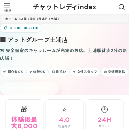
チャットレディindex
MENU
ホーム
店舗
関東
茨城県
土浦
📋 STORE REVIEW
🏢 アットグループ土浦店
🌸 完全個室のキャラルームが充実のお店。土浦駅徒歩2分の新
店舗！
🌱 初心者OK
✨ 体験OK
💴 日払い
👩 女性スタッフ
🚃 交通費支給
→
公式サイトで応募する
🎁
⭐
🕐
体験後最
4.0
24H
大8,000
総合評価
サポート