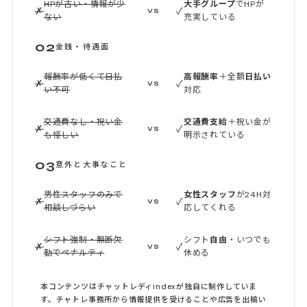
HPが古い・情報が少
大手グループ
でHPが
✗
✓
VS
ない
充実している
02
金銭・待遇面
報酬率が低くて日払
高報酬率
＋全額
日払い
✗
✓
VS
い不可
対応
交通費なし・祝い金
交通費支給
＋祝い金が
✗
✓
VS
も怪しい
明示されている
03
意外と大事なこと
男性スタッフのみで
女性スタッフ
が24H対
✗
✓
VS
相談しづらい
応してくれる
シフト強制・無断欠
シフト
自由
・いつでも
✗
✓
VS
勤でペナルティ
休める
本コンテンツはチャットレディindexが独自に制作していま
す。チャトレ事務所から情報提供を受けることや広告を出稿い