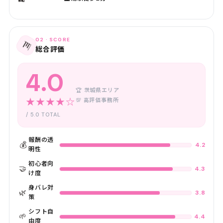
02 · SCORE
📊
総合評価
4.0
🏆 茨城県エリア
★★★★☆
💯 高評価事務所
/ 5.0 TOTAL
報酬の透
💰
4.2
明性
初心者向
🤝
4.3
け度
身バレ対
🌿
3.8
策
シフト自
🌱
4.4
由度