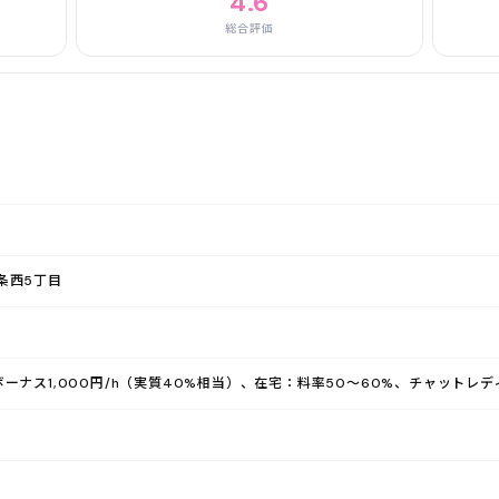
4.6
総合評価
条西5丁目
ーナス1,000円/h（実質40%相当）、在宅：料率50〜60%、チャットレデ