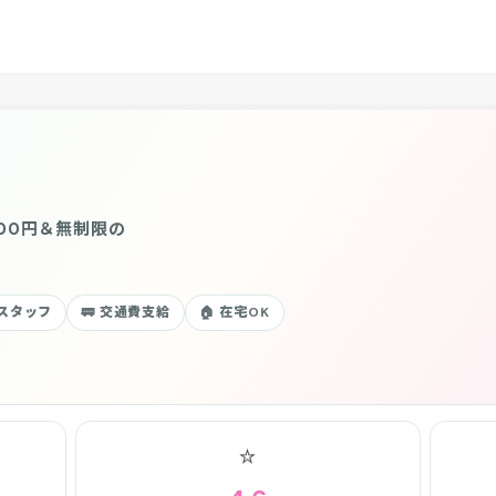
00円＆無制限の
性スタッフ
🚃 交通費支給
🏠 在宅OK
⭐