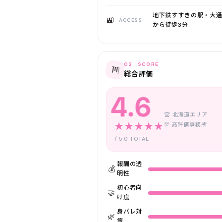
地下鉄すすきの駅・大通
🚉
ACCESS
から徒歩3分
02 · SCORE
📊
総合評価
4.6
🏆 北海道エリア
★★★★★
💯 高評価事務所
/ 5.0 TOTAL
報酬の透
💰
明性
初心者向
🤝
け度
身バレ対
🌿
策