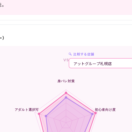
能。
ー）
🔍 比較する店舗
VS