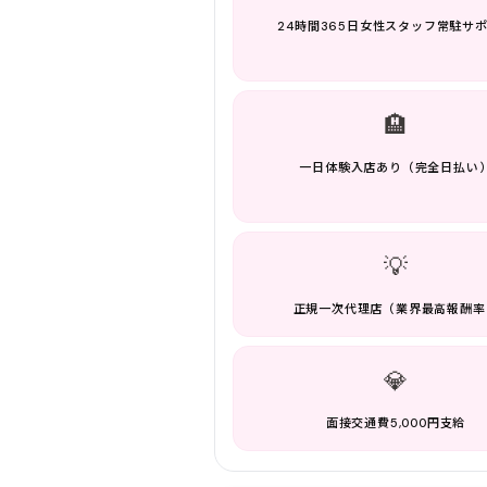
24時間365日女性スタッフ常駐サ
🏨
一日体験入店あり（完全日払い
💡
正規一次代理店（業界最高報酬率
💎
面接交通費5,000円支給