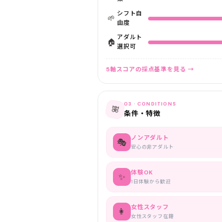
シフト自
🌱
由度
アダルト
🏠
選択可
5軸スコアの採点基準を見る →
03 · CONDITIONS
🎀
条件・特徴
ノンアダルト
🎭
安心の非アダルト
体験OK
✨
1日体験から歓迎
女性スタッフ
👩
女性スタッフ在籍