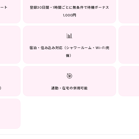
ポート
登録30日間・1時間ごとに無条件で待機ボーナス
1,000円
📊
）
宿泊・住み込み対応（シャワールーム・Wi-Fi完
備）
🎯
）
通勤・在宅の併用可能