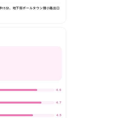
歩15分、地下街ポールタウン狸小路出口
4.6
4.7
4.5