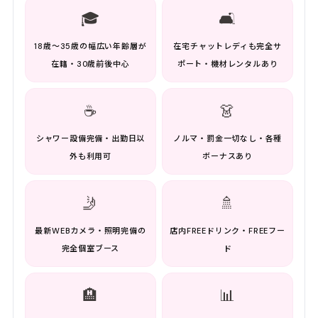
🎓
🛋️
18歳〜35歳の幅広い年齢層が
在宅チャットレディも完全サ
在籍・30歳前後中心
ポート・機材レンタルあり
☕
👗
シャワー設備完備・出勤日以
ノルマ・罰金一切なし・各種
外も利用可
ボーナスあり
🤳
🚿
最新WEBカメラ・照明完備の
店内FREEドリンク・FREEフー
完全個室ブース
ド
🏨
📊