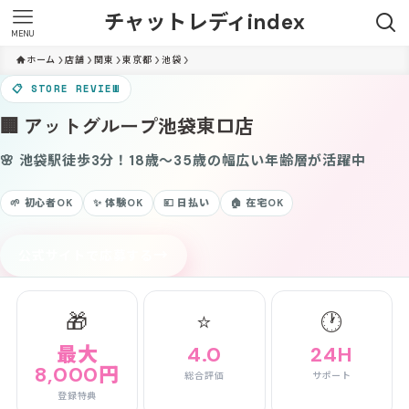
チャットレディindex
MENU
ホーム
店舗
関東
東京都
池袋
📋 STORE REVIEW
🏢 アットグループ池袋東口店
🌸 池袋駅徒歩3分！18歳〜35歳の幅広い年齢層が活躍中
🌱 初心者OK
✨ 体験OK
💴 日払い
🏠 在宅OK
→
公式サイトで応募する
🎁
⭐
🕐
最大
4.0
24H
8,000円
総合評価
サポート
登録特典