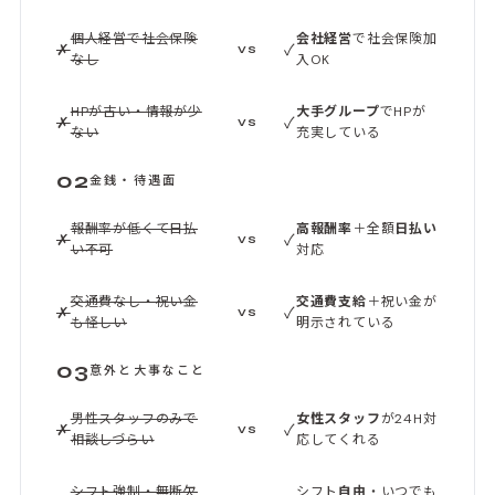
個人経営で社会保険
会社経営
で社会保険加
✗
✓
VS
なし
入OK
HPが古い・情報が少
大手グループ
でHPが
✗
✓
VS
ない
充実している
02
金銭・待遇面
報酬率が低くて日払
高報酬率
＋全額
日払い
✗
✓
VS
い不可
対応
交通費なし・祝い金
交通費支給
＋祝い金が
✗
✓
VS
も怪しい
明示されている
03
意外と大事なこと
男性スタッフのみで
女性スタッフ
が24H対
✗
✓
VS
相談しづらい
応してくれる
シフト強制・無断欠
シフト
自由
・いつでも