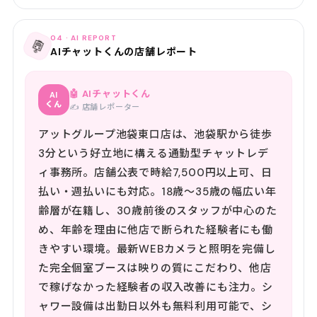
04 · AI REPORT
🤖
AIチャットくんの店舗レポート
🤖 AIチャットくん
AI
くん
✍️ 店舗レポーター
アットグループ池袋東口店は、池袋駅から徒歩
3分という好立地に構える通勤型チャットレデ
ィ事務所。店舗公表で時給7,500円以上可、日
払い・週払いにも対応。18歳〜35歳の幅広い年
齢層が在籍し、30歳前後のスタッフが中心のた
め、年齢を理由に他店で断られた経験者にも働
きやすい環境。最新WEBカメラと照明を完備し
た完全個室ブースは映りの質にこだわり、他店
で稼げなかった経験者の収入改善にも注力。シ
ャワー設備は出勤日以外も無料利用可能で、シ