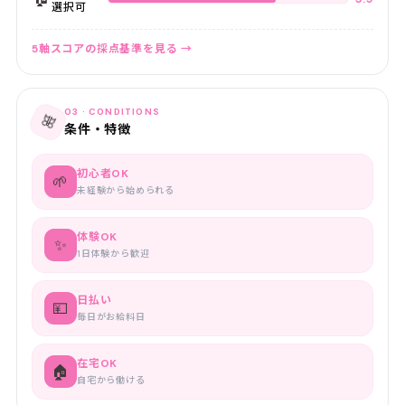
選択可
5軸スコアの採点基準を見る →
03 · CONDITIONS
🎀
条件・特徴
初心者OK
🌱
未経験から始められる
体験OK
✨
1日体験から歓迎
日払い
💴
毎日がお給料日
在宅OK
🏠
自宅から働ける