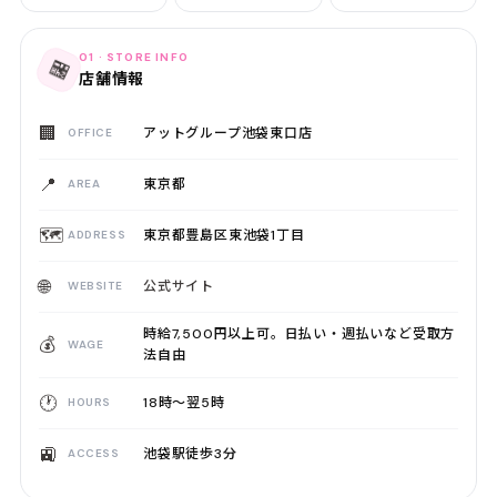
01 · STORE INFO
🏪
店舗情報
🏢
アットグループ池袋東口店
OFFICE
📍
東京都
AREA
🗺️
東京都豊島区東池袋1丁目
ADDRESS
🌐
公式サイト
WEBSITE
時給7,500円以上可。日払い・週払いなど受取方
💰
WAGE
法自由
🕐
18時〜翌5時
HOURS
🚉
池袋駅徒歩3分
ACCESS