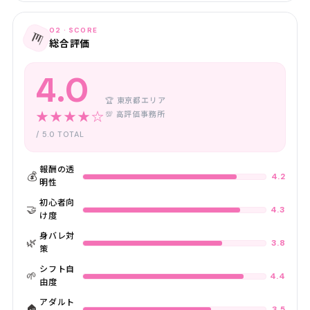
02 · SCORE
📊
総合評価
4.0
🏆 東京都エリア
★★★★☆
💯 高評価事務所
/ 5.0 TOTAL
報酬の透
💰
4.2
明性
初心者向
🤝
4.3
け度
身バレ対
🌿
3.8
策
シフト自
🌱
4.4
由度
アダルト
🏠
3.5