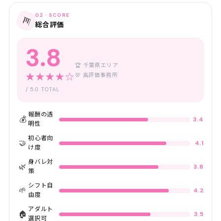
02 · SCORE
📊
総合評価
3.8
🏆 千葉県エリア
★★★★☆
💯 高評価事務所
/ 5.0 TOTAL
報酬の透
💰
3.4
明性
初心者向
🤝
4.1
け度
身バレ対
🌿
3.8
策
シフト自
🌱
4.2
由度
アダルト
🏠
3.5
選択可