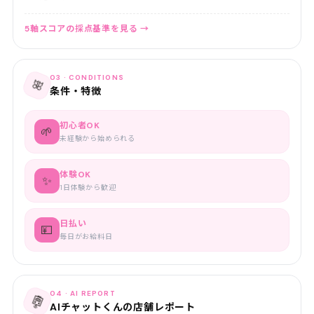
5軸スコアの採点基準を見る →
03 · CONDITIONS
🎀
条件・特徴
初心者OK
🌱
未経験から始められる
体験OK
✨
1日体験から歓迎
日払い
💴
毎日がお給料日
04 · AI REPORT
🤖
AIチャットくんの店舗レポート