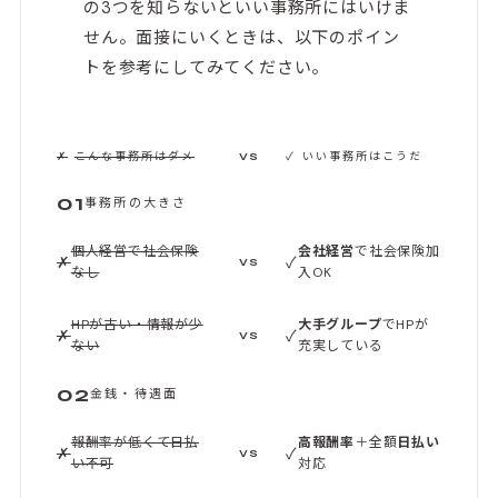
の3つを知らないといい事務所にはいけま
せん。面接にいくときは、以下のポイン
トを参考にしてみてください。
✗
こんな事務所はダメ
✓
いい事務所はこうだ
VS
01
事務所の大きさ
個人経営で社会保険
会社経営
で社会保険加
✗
✓
VS
なし
入OK
HPが古い・情報が少
大手グループ
でHPが
✗
✓
VS
ない
充実している
02
金銭・待遇面
報酬率が低くて日払
高報酬率
＋全額
日払い
✗
✓
VS
い不可
対応