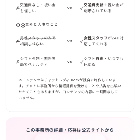
交通費なし・祝い金
交通費支給
＋祝い金が
✗
✓
VS
も怪しい
明示されている
03
意外と大事なこと
男性スタッフのみで
女性スタッフ
が24H対
✗
✓
VS
相談しづらい
応してくれる
シフト強制・無断欠
シフト
自由
・いつでも
✗
✓
VS
勤でペナルティ
休める
本コンテンツはチャットレディindexが独自に制作していま
す。チャトレ事務所から情報提供を受けることや広告を出稿い
ただくこともありますが、コンテンツの内容に一切関与して
いません。
この事務所の詳細・応募は公式サイトから