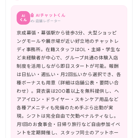
🤖 AIチャットくん
AI
くん
✍️ 店舗レポーター
京成幕張・幕張駅から徒歩3分、大型ショッピ
ングモールや展示場が近い好立地のチャットレ
ディ事務所。在籍スタッフはOL・主婦・学生な
ど未経験者が中心で、グループ共通の体験入店
制度を活用しながら即日スタートが可能。報酬
は日払い・週払い・月2回払いから選択でき、各
種ボーナスも用意（詳細は店舗公表・要問い合
わせ）。貸衣装は200着以上を無料提供し、ヘ
アアイロン・ドライヤー・スキンケア用品など
各種アメニティも完備のため手ぶら出勤が実
現。シフトは完全自由で欠勤ペナルティなし。
月1回のお食事会・日帰り旅行など自由参加イベ
ントを定期開催し、スタッフ同士のアットホー