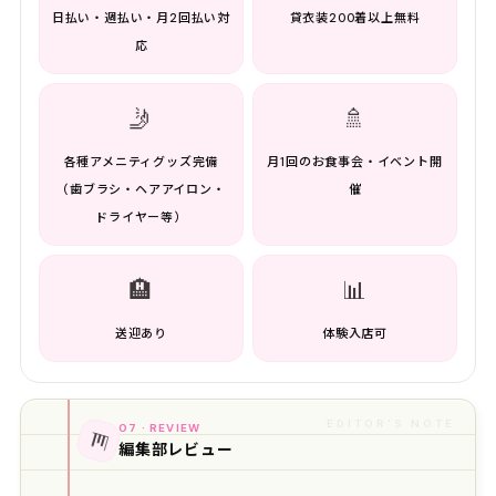
日払い・週払い・月2回払い対
貸衣装200着以上無料
応
🤳
🚿
各種アメニティグッズ完備
月1回のお食事会・イベント開
（歯ブラシ・ヘアアイロン・
催
ドライヤー等）
🏨
📊
送迎あり
体験入店可
EDITOR'S NOTE
07 · REVIEW
📊
編集部レビュー