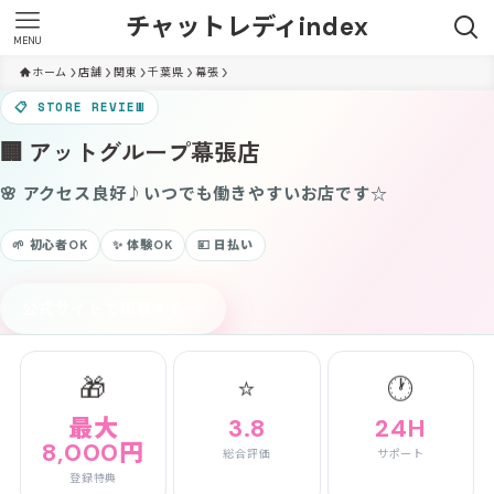
チャットレディindex
MENU
ホーム
店舗
関東
千葉県
幕張
📋 STORE REVIEW
🏢 アットグループ幕張店
🌸 アクセス良好♪いつでも働きやすいお店です☆
🌱 初心者OK
✨ 体験OK
💴 日払い
→
公式サイトで応募する
🎁
⭐
🕐
最大
3.8
24H
8,000円
総合評価
サポート
登録特典