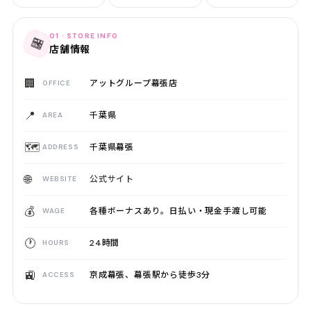
01 · STORE INFO
🏪
店舗情報
🏢
アットグループ幕張店
OFFICE
📍
千葉県
AREA
🗺️
千葉県幕張
ADDRESS
🌐
公式サイト
WEBSITE
💰
各種ボーナスあり。日払い・現金手渡し可能
WAGE
🕐
24時間
HOURS
🚉
京成幕張、幕張駅から徒歩3分
ACCESS